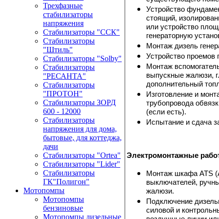
Трехфазные
Устройство фундамен
стабилизаторы
стоящий, изолирован
напряжения
или устройство площ
Стабилизаторы "ССК"
генераторную установ
Стабилизаторы
Монтаж дизель генер
"Штиль"
Устройство проемов 
Стабилизаторы "Solby"
Монтаж вспомогатель
Стабилизаторы
выпускные жалюзи, г
"РЕСАНТА"
дополнительный топл
Стабилизаторы
"ПРОТОН"
Изготовление и монт
Стабилизаторы ЗОРД
трубопровода обвязк
600 - 12000
(если есть).
Стабилизаторы
Испытание и сдача за
напряжения для дома,
бытовые, для коттеджа,
дачи
Электромонтажные рабо
Стабилизаторы "Ortea"
Стабилизаторы "Lider"
Стабилизаторы
Монтаж шкафа ATS (
ГК"Полигон"
выключателей, ручны
Мотопомпы
жалюзи.
Мотопомпы
Подключение дизельн
бензиновые
силовой и контрольны
Мотопомпы дизельные
воздушные линии или