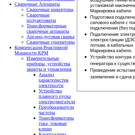
Сварочные Аппараты
установкой наконечн
Сварочные инверторы
Маркировка кабеля.
Сварочные
Подготовка подключен
полуавтоматы
силового кабеля с п
Трансформаторные
подключения (без по
сварочные аппараты
Подключение электр
Аргоно-дуговая сварка
электростанции (ДЭС)
Сварочные генераторы
лоткам, в кабельных 
Компенсация Реактивной
Маркировка кабеля.
Мощности КРМ
Устройство контура 
Измерительные
генератора к сущест
приборы, устройства
защиты и управления
Проведение испытани
Анализ
заземления и сдача р
характеристик
электросети
Устройства
плавного пуска
электродвигателя
Преобразователи
частоты
Трансформаторы
тока, токовые
клещи
Контроллеры