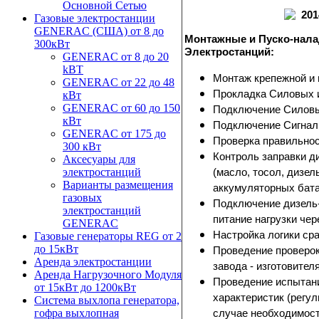
Основной Сетью
Газовые электростанции
GENERAC (США) от 8 до
Монтажные и Пуско-нал
300кВт
Электростанций:
GENERAC от 8 до 20
kBT
Монтаж крепежной и
GENERAC от 22 до 48
Прокладка Силовых и
кВт
GENERAC от 60 до 150
Подключение Силовы
кВт
Подключение Сигнал
GENERAC от 175 до
Проверка правильнос
300 кВт
Контроль заправки д
Аксесуары для
(масло, тосол, дизел
электростанций
Варианты размещения
аккумуляторных бата
газовых
Подключение дизель-г
электростанций
питание нагрузки чер
GENERAC
Настройка логики ср
Газовые генераторы REG от 2
до 15кВт
Проведение проверок
Аренда электростанции
завода - изготовителя
Аренда Нагрузочного Модуля
Проведение испытани
от 15кВт до 1200кВт
характеристик (регу
Система выхлопа генератора,
случае необходимост
гофра выхлопная