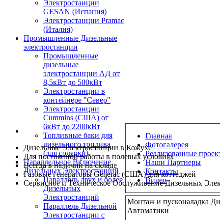
Электростанции
GESAN (Испания)
Электростанции Pramac
(Италия)
Промышленные Дизельные
электростанции
Промышленные
дизельные
электростанции АД от
8,5кВт до 500кВт
Электростанции в
контейнере "Север"
Электростанции
Cummins (США) от
6кВт до 2200кВт
Топливные баки для
Главная
дизельного топлива
Фотогалерея
Дизельные Электростанции в Кожухе
(для солярки)
Реализованные проек
Для постоянной работы в полевых условиях
Параллельное Включение
Наши Партнеры
Всегда в наличии на складе
Дизельных Электростанций
Контакты
Газовые генераторы Generac (США) для коттеджей
Параллель двух и более
Видео
Сервисное и Техническое Обслуживание Дизельных Эле
Дизельных
Электростанций
Монтаж и пусконаладка Ди
Параллель Дизельной
Автоматики
Электростанции с