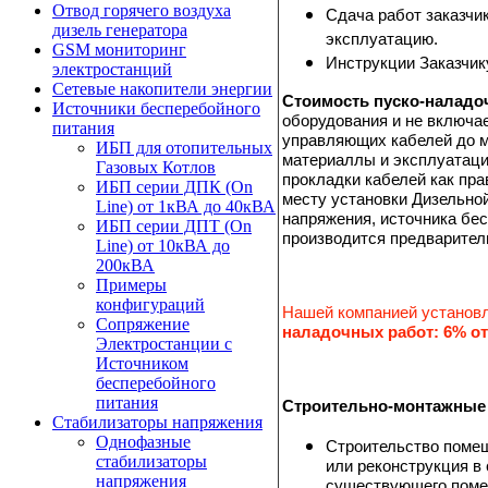
Отвод горячего воздуха
Сдача работ заказчи
дизель генератора
эксплуатацию.
GSM мониторинг
Инструкции Заказчик
электростанций
Сетевые накопители энергии
Стоимость пуско-наладо
Источники бесперебойного
оборудования и не включае
питания
управляющих кабелей до м
ИБП для отопительных
материаллы и эксплуатаци
Газовых Котлов
прокладки кабелей как пр
ИБП серии ДПК (On
месту установки Дизельно
Line) от 1кВА до 40кВА
напряжения, источника бес
ИБП серии ДПТ (On
производится предварител
Line) от 10кВА до
200кВА
Примеры
конфигураций
Нашей компанией установ
Сопряжение
наладочных работ: 6% о
Электростанции с
Источником
бесперебойного
питания
Строительно-монтажные
Стабилизаторы напряжения
Однофазные
Строительство помещ
стабилизаторы
или реконструкция в 
напряжения
существующего пом